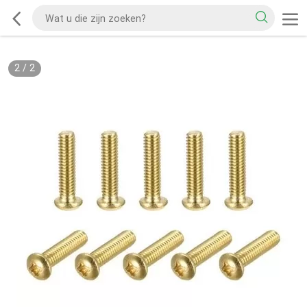
2
/
2