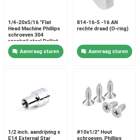
Over ons
1/4-20x5/16 "Flat
814-16-5 -16 AN
Head Machine Phillips
rechte draad (O-ring)
schroeven 304
Fabriekstocht
roestvrij staal Polijst
25 Pack
Aanvraag sturen
Aanvraag sturen
Kwaliteitscontrole
Neem contact met ons op
Nieuws
Vraag een offerte
1/2 inch. aandrijving x
#10x1/2" Hout
metalen cnc-bewerkte onderdelen
E14 External Star
schroeven, Phillips