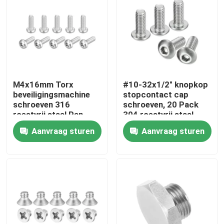
M4x16mm Torx
#10-32x1/2" knopkop
beveiligingsmachine
stopcontact cap
schroeven 316
schroeven, 20 Pack
roestvrij staal Pan
304 roestvrij staal
hoofd Tamper proof
schroeven
Aanvraag sturen
Aanvraag sturen
schroef
bevestigingsstukken
Bolten
Thuis
Producten
video's